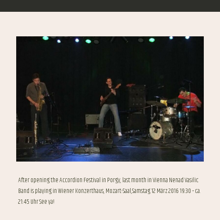
After opening the Accordion Festival in Porgy, last month in Vienna Nenad Vasilic
Band is playing in Wiener Konzerthaus, Mozart-Saal,Samstag 12 März 2016 19:30 – ca.
21:45 Uhr See ya!